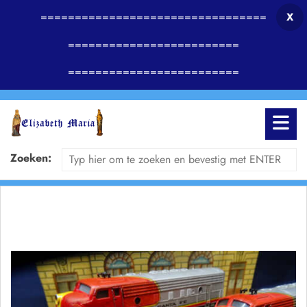
=================================
X
=========================
=========================
Zoeken: