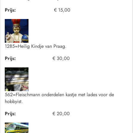
Prijs:
€ 15,00
1285=Heilig Kindje van Praag.
Prijs:
€ 30,00
562=Fleischmann onderdelen kastje met lades voor de
hobbyist.
Prijs:
€ 20,00