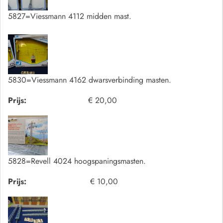
5827=Viessmann 4112 midden mast.
5830=Viessmann 4162 dwarsverbinding masten.
Prijs:
€ 20,00
5828=Revell 4024 hoogspaningsmasten.
Prijs:
€ 10,00