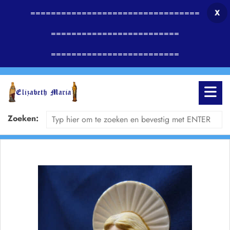
=================================
X
=========================
=========================
Zoeken: