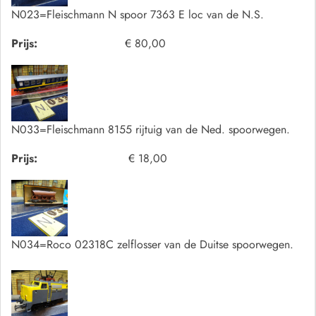
N023=Fleischmann N spoor 7363 E loc van de N.S.
Prijs:
€ 80,00
N033=Fleischmann 8155 rijtuig van de Ned. spoorwegen.
Prijs:
€ 18,00
N034=Roco 02318C zelflosser van de Duitse spoorwegen.