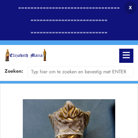
=================================
X
=========================
=========================
Zoeken: