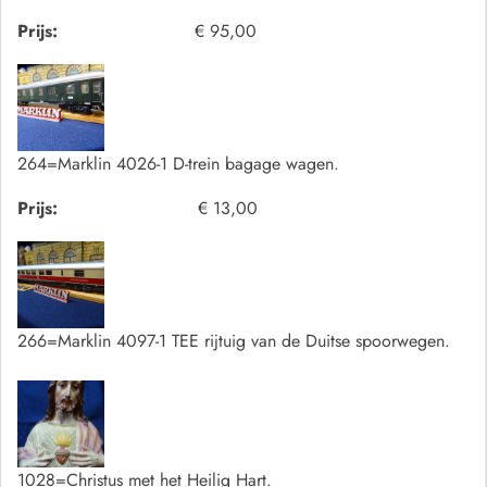
Prijs:
€ 95,00
264=Marklin 4026-1 D-trein bagage wagen.
Prijs:
€ 13,00
266=Marklin 4097-1 TEE rijtuig van de Duitse spoorwegen.
1028=Christus met het Heilig Hart.