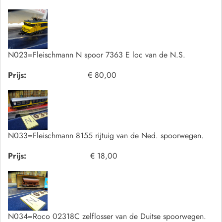
N023=Fleischmann N spoor 7363 E loc van de N.S.
Prijs:
€ 80,00
N033=Fleischmann 8155 rijtuig van de Ned. spoorwegen.
Prijs:
€ 18,00
N034=Roco 02318C zelflosser van de Duitse spoorwegen.