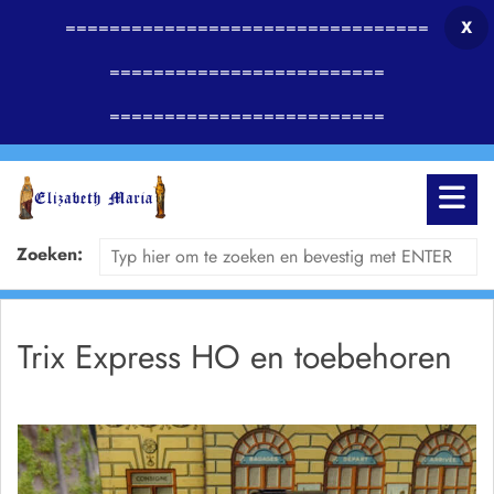
=================================
X
=========================
=========================
Zoeken:
Trix Express HO en toebehoren