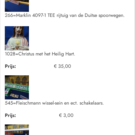
266=Marklin 4097-1 TEE rijtuig van de Duitse spoorwegen.
1028=Christus met het Heilig Hart.
Prijs:
€ 35,00
545=Fleischmann wissel-sein en ect. schakelaars.
Prijs:
€ 3,00