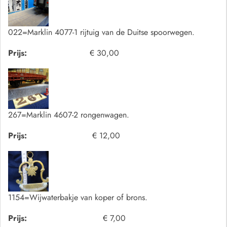
022=Marklin 4077-1 rijtuig van de Duitse spoorwegen.
Prijs:
€ 30,00
267=Marklin 4607-2 rongenwagen.
Prijs:
€ 12,00
1154=Wijwaterbakje van koper of brons.
Prijs:
€ 7,00