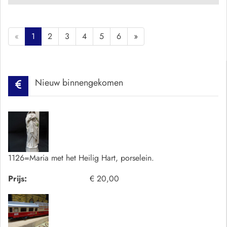
«
1
2
3
4
5
6
»
Nieuw binnengekomen
1126=Maria met het Heilig Hart, porselein.
Prijs:
€ 20,00