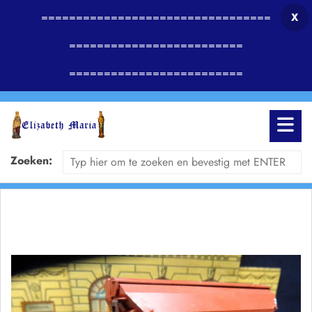
=================================
X
=========================
=========================
Zoeken: