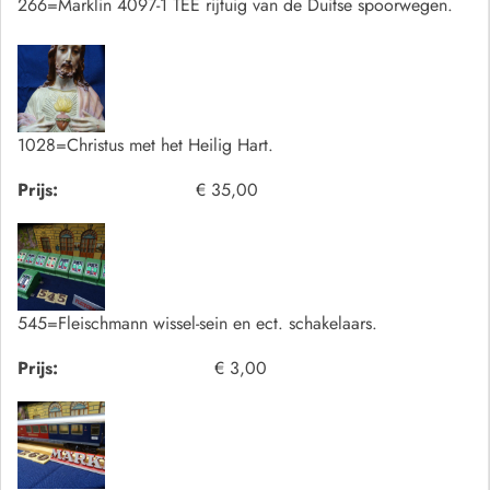
266=Marklin 4097-1 TEE rijtuig van de Duitse spoorwegen.
1028=Christus met het Heilig Hart.
Prijs:
€ 35,00
545=Fleischmann wissel-sein en ect. schakelaars.
Prijs:
€ 3,00