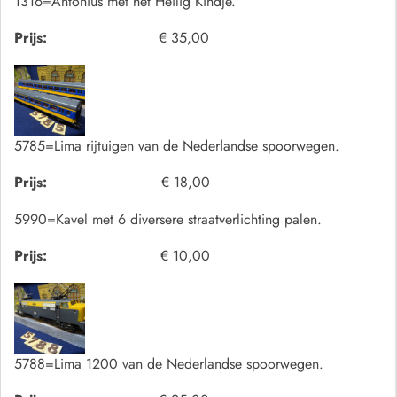
1316=Antonius met het Heilig Kindje.
Prijs:
€ 35,00
5785=Lima rijtuigen van de Nederlandse spoorwegen.
Prijs:
€ 18,00
5990=Kavel met 6 diversere straatverlichting palen.
Prijs:
€ 10,00
5788=Lima 1200 van de Nederlandse spoorwegen.