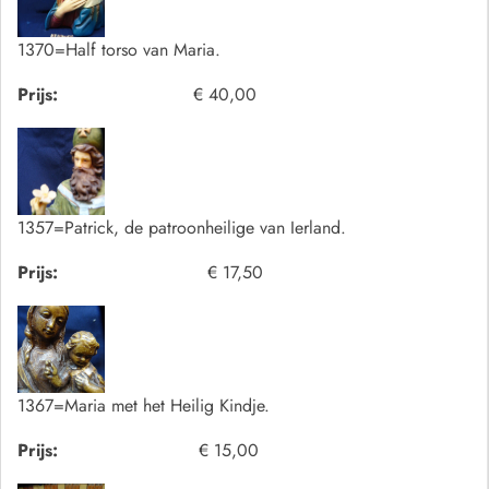
1370=Half torso van Maria.
Prijs:
€ 40,00
1357=Patrick, de patroonheilige van Ierland.
Prijs:
€ 17,50
1367=Maria met het Heilig Kindje.
Prijs:
€ 15,00