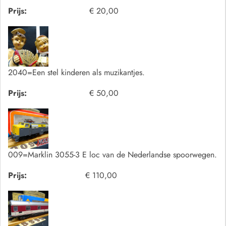
Prijs:
€ 20,00
2040=Een stel kinderen als muzikantjes.
Prijs:
€ 50,00
009=Marklin 3055-3 E loc van de Nederlandse spoorwegen.
Prijs:
€ 110,00