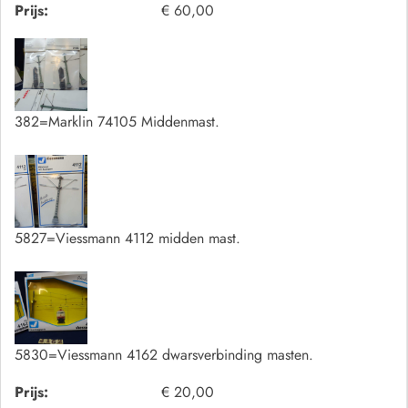
Prijs:
€ 60,00
382=Marklin 74105 Middenmast.
5827=Viessmann 4112 midden mast.
5830=Viessmann 4162 dwarsverbinding masten.
Prijs:
€ 20,00