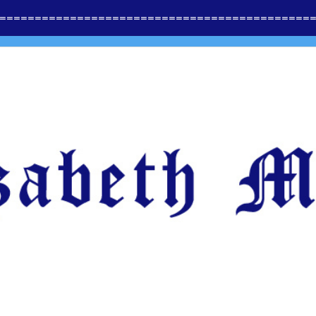
==============
=========================
=====