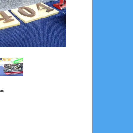
us
 299-7.