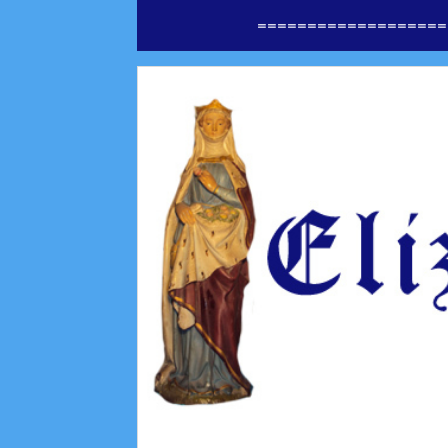
===================