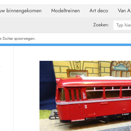
uw binnengekomen
Modeltreinen
Art deco
Van A
Zoeken:
e Duitse spoorwegen.