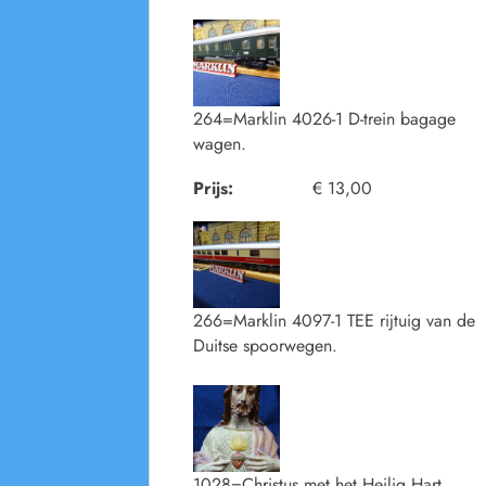
264=Marklin 4026-1 D-trein bagage
wagen.
Prijs:
€ 13,00
266=Marklin 4097-1 TEE rijtuig van de
Duitse spoorwegen.
1028=Christus met het Heilig Hart.