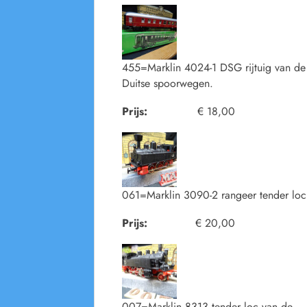
455=Marklin 4024-1 DSG rijtuig van de
Duitse spoorwegen.
Prijs:
€ 18,00
061=Marklin 3090-2 rangeer tender loc
Prijs:
€ 20,00
007=Marklin 8313 tender loc van de