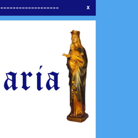
====================
X