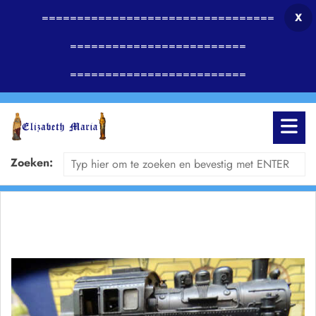
=================================
X
=========================
=========================
Zoeken: