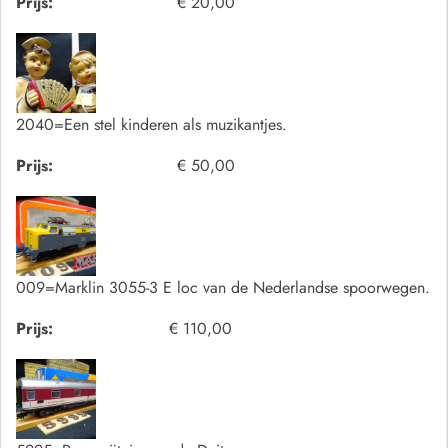
Prijs:
€ 20,00
2040=Een stel kinderen als muzikantjes.
Prijs:
€ 50,00
009=Marklin 3055-3 E loc van de Nederlandse spoorwegen.
Prijs:
€ 110,00