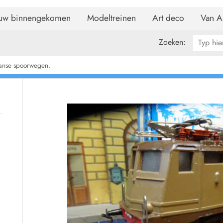
uw binnengekomen
Modeltreinen
Art deco
Van A
Zoeken:
aanse spoorwegen.