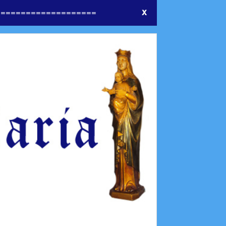
====================
X