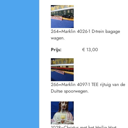
264=Marklin 4026-1 D-trein bagage
wagen.
Prijs:
€ 13,00
266=Marklin 4097-1 TEE rijtuig van de
Duitse spoorwegen.
1028=Christus met het Heilig Hart.