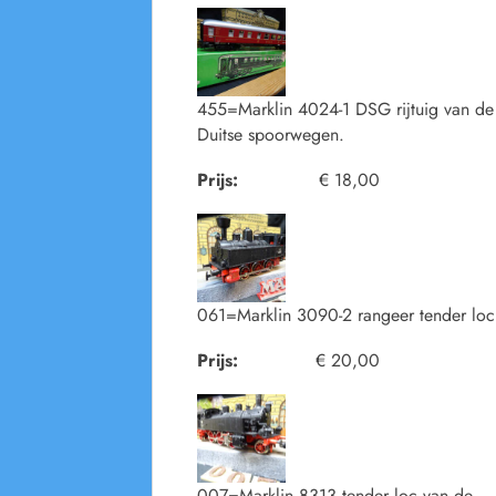
455=Marklin 4024-1 DSG rijtuig van de
Duitse spoorwegen.
Prijs:
€ 18,00
061=Marklin 3090-2 rangeer tender loc
Prijs:
€ 20,00
007=Marklin 8313 tender loc van de