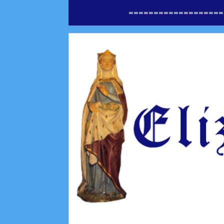
===================