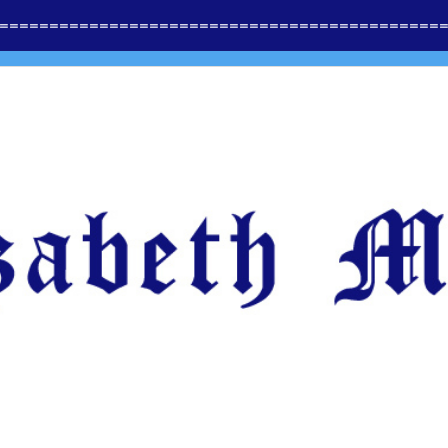
==============
=========================
=====