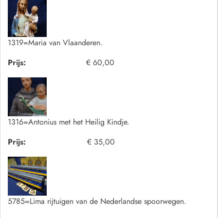
1319=Maria van Vlaanderen.
Prijs:
€ 60,00
1316=Antonius met het Heilig Kindje.
Prijs:
€ 35,00
5785=Lima rijtuigen van de Nederlandse spoorwegen.