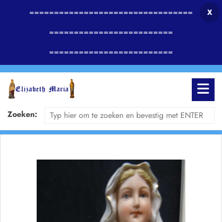
=================================
X
=========================
=========================
Zoeken: