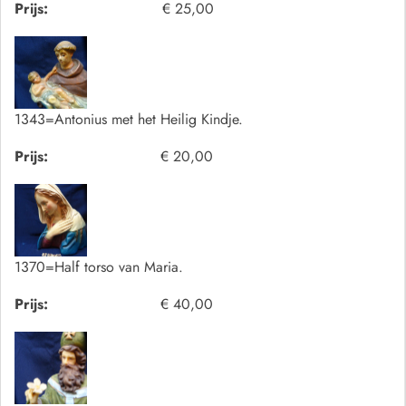
Prijs:
€ 25,00
1343=Antonius met het Heilig Kindje.
Prijs:
€ 20,00
1370=Half torso van Maria.
Prijs:
€ 40,00