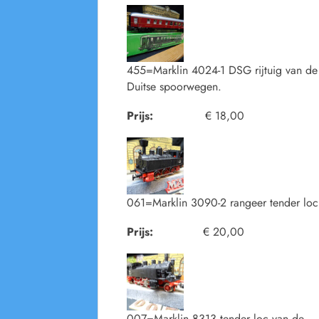
455=Marklin 4024-1 DSG rijtuig van de
Duitse spoorwegen.
Prijs:
€ 18,00
061=Marklin 3090-2 rangeer tender loc
Prijs:
€ 20,00
007=Marklin 8313 tender loc van de