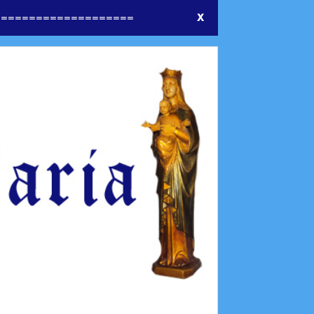
====================
X