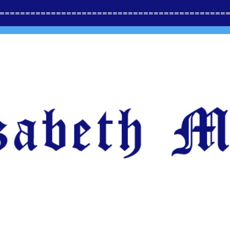
==============
=========================
=====