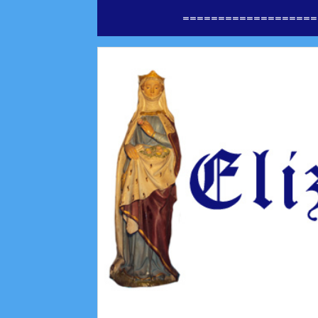
===================