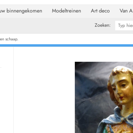
uw binnengekomen
Modeltreinen
Art deco
Van A
Zoeken:
een schaap.