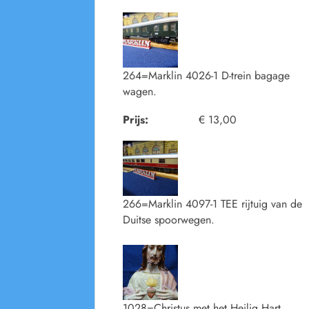
264=Marklin 4026-1 D-trein bagage
wagen.
Prijs:
€ 13,00
266=Marklin 4097-1 TEE rijtuig van de
Duitse spoorwegen.
1028=Christus met het Heilig Hart.