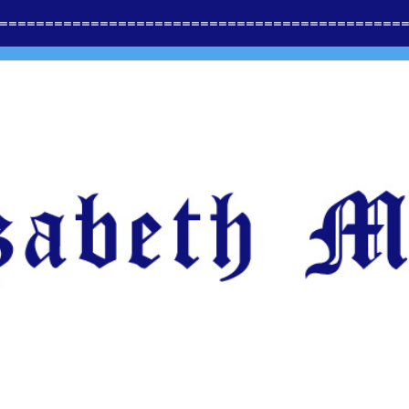
==============
=========================
=====