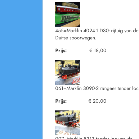
455=Marklin 4024-1 DSG rijtuig van de
Duitse spoorwegen.
Prijs:
€ 18,00
061=Marklin 3090-2 rangeer tender loc
Prijs:
€ 20,00
007=Marklin 8313 tender loc van de