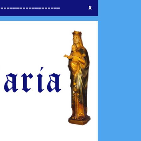
====================
X