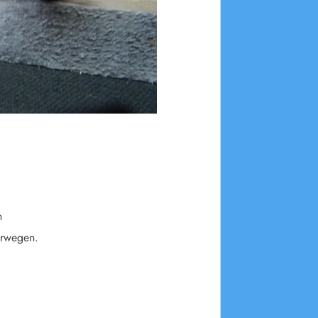
n
orwegen.