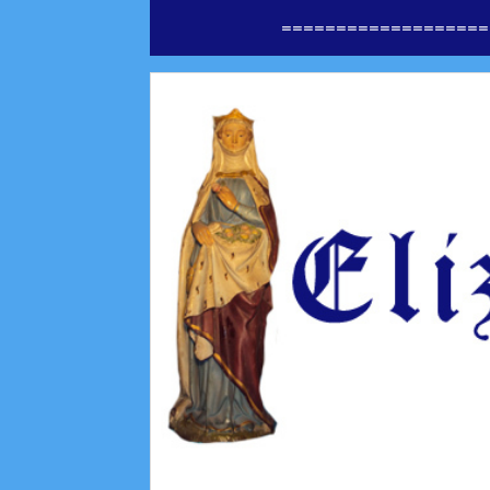
===================