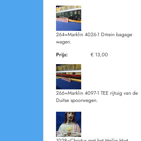
264=Marklin 4026-1 D-trein bagage
wagen.
Prijs:
€ 13,00
266=Marklin 4097-1 TEE rijtuig van de
Duitse spoorwegen.
1028=Christus met het Heilig Hart.