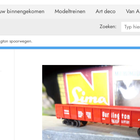
uw binnengekomen
Modeltreinen
Art deco
Van A
Zoeken:
ngton spoorwegen.