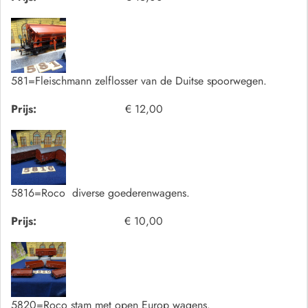
581=Fleischmann zelflosser van de Duitse spoorwegen.
Prijs:
€ 12,00
5816=Roco diverse goederenwagens.
Prijs:
€ 10,00
5820=Roco stam met open Europ wagens.