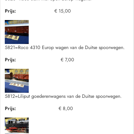
Prijs:
€ 15,00
5821=Roco 4310 Europ wagen van de Duitse spoorwegen.
Prijs:
€ 7,00
5812=Liliput goederenwagens van de Duitse spoorwegen.
Prijs:
€ 8,00