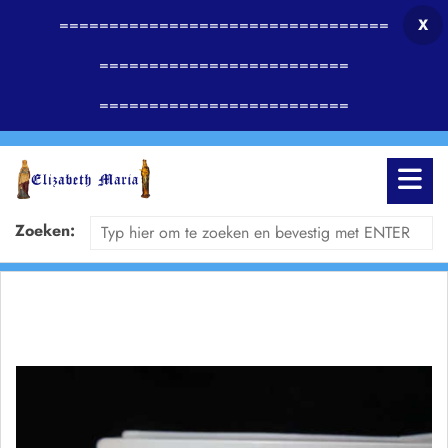
=================================
X
=========================
=========================
Zoeken: