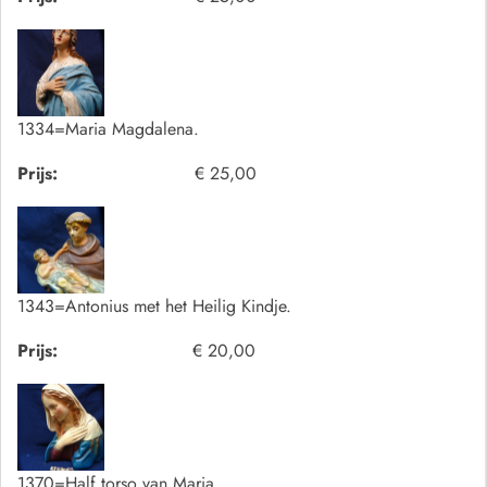
1334=Maria Magdalena.
Prijs:
€ 25,00
1343=Antonius met het Heilig Kindje.
Prijs:
€ 20,00
1370=Half torso van Maria.