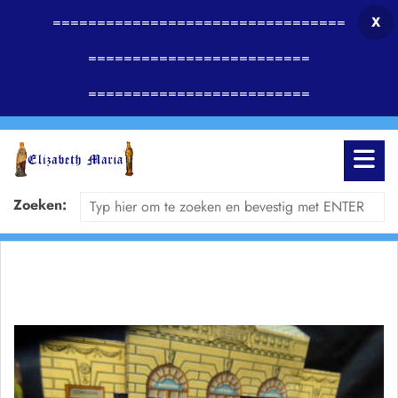
=================================
X
=========================
=========================
Zoeken: