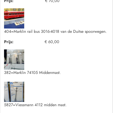
Prijs:
€ 70,00
404=Marklin rail bus 3016-4018 van de Duitse spoorwegen.
Prijs:
€ 60,00
382=Marklin 74105 Middenmast.
5827=Viessmann 4112 midden mast.