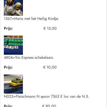
1367=Maria met het Heilig Kindje.
Prijs:
€ 15,00
4804=Trix Express schakelaars.
Prijs:
€ 10,00
N023=Fleischmann N spoor 7363 E loc van de N.S.
Prijs:
€ 80,00