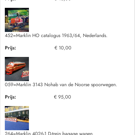
452=Marklin HO catalogus 1963/64, Nederlands.
Prijs:
€ 10,00
059=Marklin 3143 Nohab van de Noorse spoorwegen.
Prijs:
€ 95,00
264=Marklin 4026-1 D-trein bagage wagen.