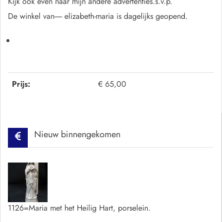
Kijk ook even naar mijn andere advertenties.s.v.p.
De winkel van----- elizabeth-maria is dagelijks geopend.
Prijs:
€ 65,00
Nieuw binnengekomen
1126=Maria met het Heilig Hart, porselein.