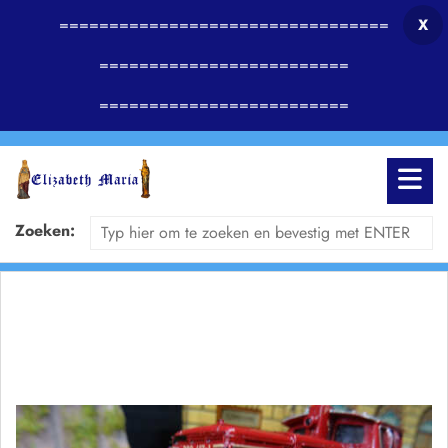
=================================
X
=========================
=========================
Zoeken: