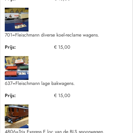
701=Fleischmann diverse koel-reclame wagens.
Prijs:
€ 15,00
637=Fleischmann lage bakwagens.
Prijs:
€ 15,00
4806=Trix Express E loc van de BLS spoorwegen.