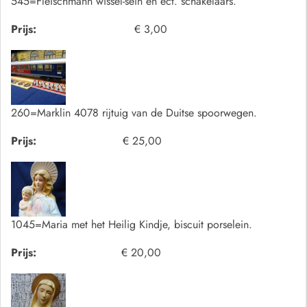
545=Fleischmann wissel-sein en ect. schakelaars.
Prijs:
€ 3,00
260=Marklin 4078 rijtuig van de Duitse spoorwegen.
Prijs:
€ 25,00
1045=Maria met het Heilig Kindje, biscuit porselein.
Prijs:
€ 20,00