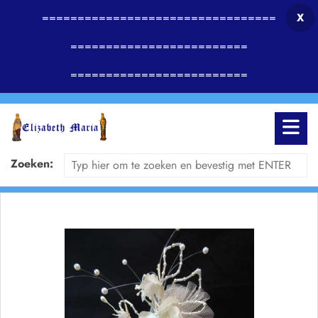
=================================
X
=========================
=========================
Zoeken: