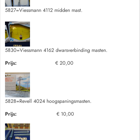
5827=Viessmann 4112 midden mast.
5830=Viessmann 4162 dwarsverbinding masten.
Prijs:
€ 20,00
5828=Revell 4024 hoogspaningsmasten.
Prijs:
€ 10,00