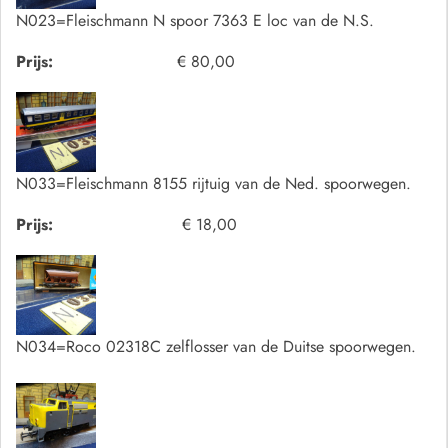
N023=Fleischmann N spoor 7363 E loc van de N.S.
Prijs:
€ 80,00
N033=Fleischmann 8155 rijtuig van de Ned. spoorwegen.
Prijs:
€ 18,00
N034=Roco 02318C zelflosser van de Duitse spoorwegen.