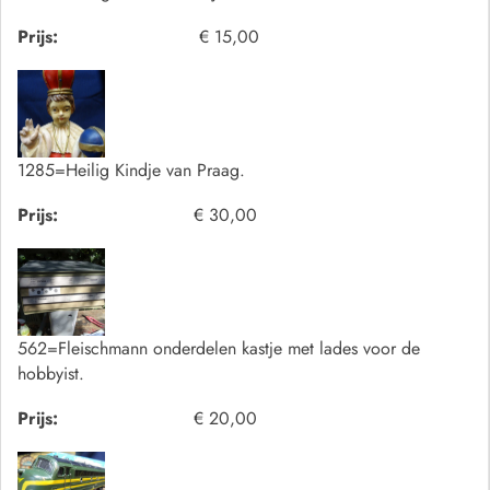
Prijs:
€ 15,00
1285=Heilig Kindje van Praag.
Prijs:
€ 30,00
562=Fleischmann onderdelen kastje met lades voor de
hobbyist.
Prijs:
€ 20,00