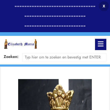
=================================
X
=========================
=========================
Zoeken: