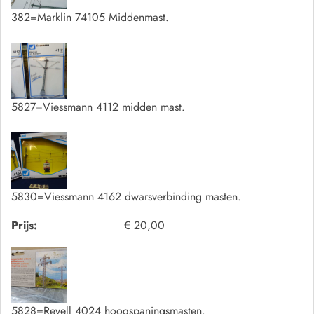
382=Marklin 74105 Middenmast.
5827=Viessmann 4112 midden mast.
5830=Viessmann 4162 dwarsverbinding masten.
Prijs:
€ 20,00
5828=Revell 4024 hoogspaningsmasten.