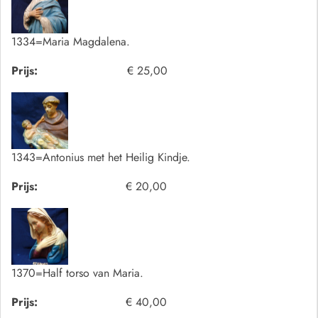
1334=Maria Magdalena.
Prijs:
€ 25,00
1343=Antonius met het Heilig Kindje.
Prijs:
€ 20,00
1370=Half torso van Maria.
Prijs:
€ 40,00