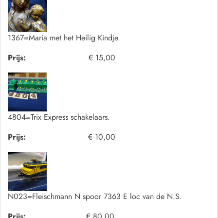
1367=Maria met het Heilig Kindje.
Prijs:
€ 15,00
4804=Trix Express schakelaars.
Prijs:
€ 10,00
N023=Fleischmann N spoor 7363 E loc van de N.S.
Prijs:
€ 80,00