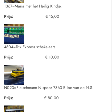
1367=Maria met het Heilig Kindje.
Prijs:
€ 15,00
4804=Trix Express schakelaars.
Prijs:
€ 10,00
N023=Fleischmann N spoor 7363 E loc van de N.S.
Prijs:
€ 80,00