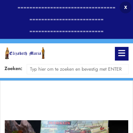
=================================
X
=========================
=========================
Zoeken: