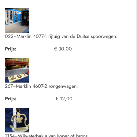
022=Marklin 4077-1 rijtuig van de Duitse spoorwegen.
Prijs:
€ 30,00
267=Marklin 4607-2 rongenwagen.
Prijs:
€ 12,00
1154=Wijwaterbakje van koper of brons.