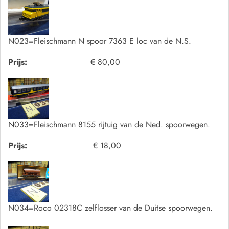
N023=Fleischmann N spoor 7363 E loc van de N.S.
Prijs:
€ 80,00
N033=Fleischmann 8155 rijtuig van de Ned. spoorwegen.
Prijs:
€ 18,00
N034=Roco 02318C zelflosser van de Duitse spoorwegen.