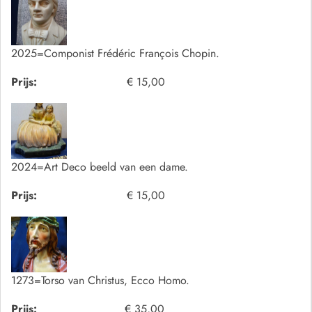
2025=Componist Frédéric François Chopin.
Prijs:
€ 15,00
2024=Art Deco beeld van een dame.
Prijs:
€ 15,00
1273=Torso van Christus, Ecco Homo.
Prijs:
€ 35,00