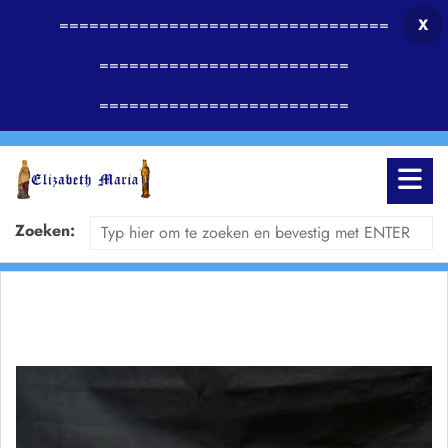
=================================
X
=========================
=========================
Zoeken: