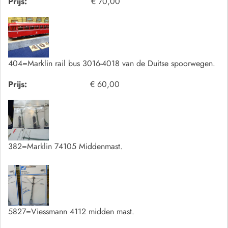
Prijs:
€ 70,00
404=Marklin rail bus 3016-4018 van de Duitse spoorwegen.
Prijs:
€ 60,00
382=Marklin 74105 Middenmast.
5827=Viessmann 4112 midden mast.