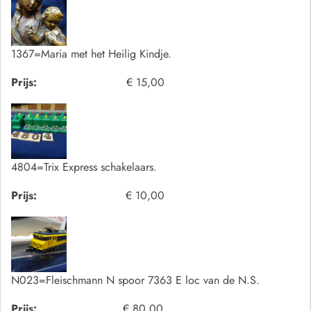
1367=Maria met het Heilig Kindje.
Prijs:
€ 15,00
4804=Trix Express schakelaars.
Prijs:
€ 10,00
N023=Fleischmann N spoor 7363 E loc van de N.S.
Prijs:
€ 80,00