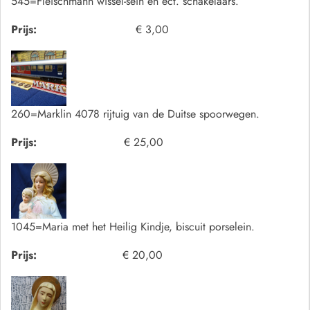
545=Fleischmann wissel-sein en ect. schakelaars.
Prijs:
€ 3,00
260=Marklin 4078 rijtuig van de Duitse spoorwegen.
Prijs:
€ 25,00
1045=Maria met het Heilig Kindje, biscuit porselein.
Prijs:
€ 20,00