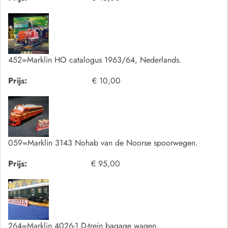
452=Marklin HO catalogus 1963/64, Nederlands.
Prijs:
€ 10,00
059=Marklin 3143 Nohab van de Noorse spoorwegen.
Prijs:
€ 95,00
264=Marklin 4026-1 D-trein bagage wagen.