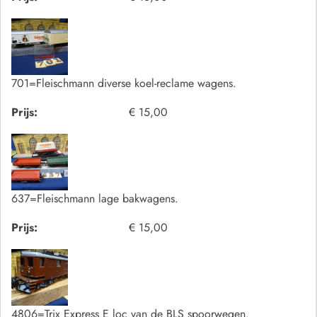
701=Fleischmann diverse koel-reclame wagens.
Prijs:
€ 15,00
637=Fleischmann lage bakwagens.
Prijs:
€ 15,00
4806=Trix Express E loc van de BLS spoorwegen.