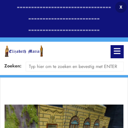
=================================
X
=========================
=========================
Zoeken: