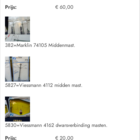
Prijs:
€ 60,00
382=Marklin 74105 Middenmast.
5827=Viessmann 4112 midden mast.
5830=Viessmann 4162 dwarsverbinding masten.
Prijs:
€ 20,00