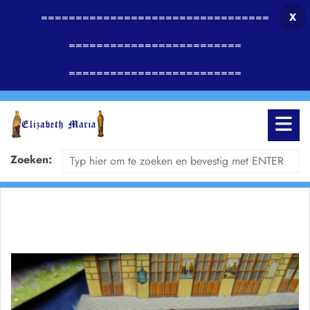
=================================
X
=========================
=========================
Zoeken: