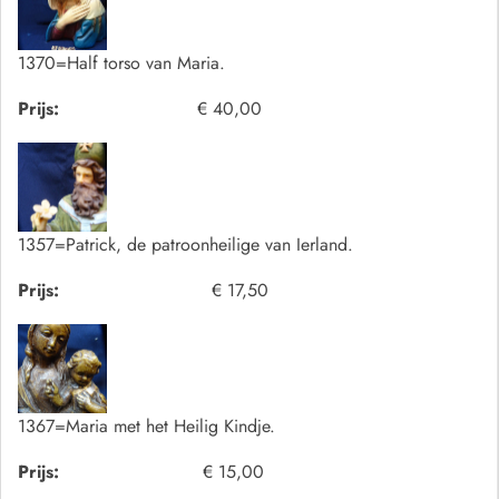
1370=Half torso van Maria.
Prijs:
€ 40,00
1357=Patrick, de patroonheilige van Ierland.
Prijs:
€ 17,50
1367=Maria met het Heilig Kindje.
Prijs:
€ 15,00