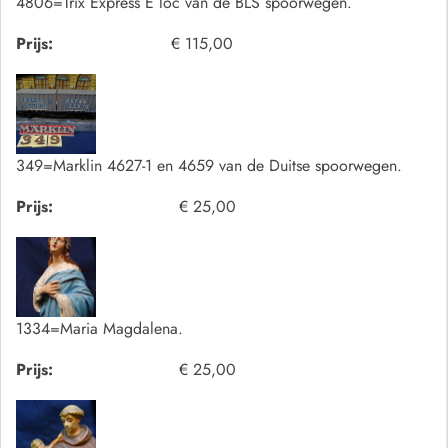
4806=Trix Express E loc van de BLS spoorwegen.
Prijs:
€ 115,00
349=Marklin 4627-1 en 4659 van de Duitse spoorwegen.
Prijs:
€ 25,00
1334=Maria Magdalena.
Prijs:
€ 25,00