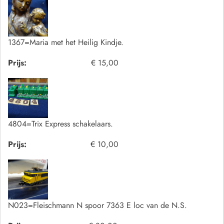
1367=Maria met het Heilig Kindje.
Prijs:
€ 15,00
4804=Trix Express schakelaars.
Prijs:
€ 10,00
N023=Fleischmann N spoor 7363 E loc van de N.S.