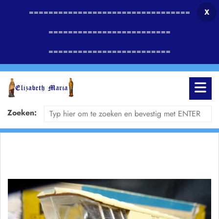
=================================
X
=========================
=========================
Zoeken: