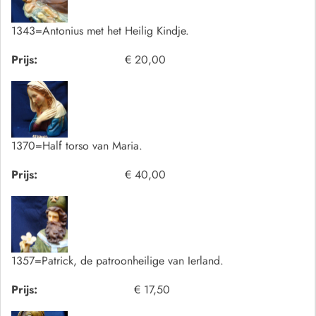
1343=Antonius met het Heilig Kindje.
Prijs:
€ 20,00
1370=Half torso van Maria.
Prijs:
€ 40,00
1357=Patrick, de patroonheilige van Ierland.
Prijs:
€ 17,50