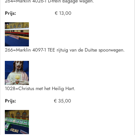
264=Marklin 4026-1 D-trein bagage wagen.
Prijs:
€ 13,00
266=Marklin 4097-1 TEE rijtuig van de Duitse spoorwegen.
1028=Christus met het Heilig Hart.
Prijs:
€ 35,00