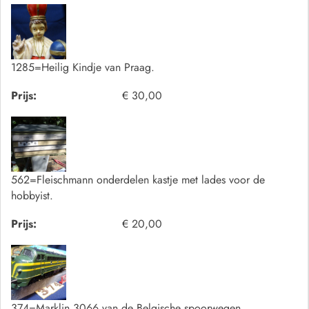
1285=Heilig Kindje van Praag.
Prijs:
€ 30,00
562=Fleischmann onderdelen kastje met lades voor de
hobbyist.
Prijs:
€ 20,00
374=Marklin 3066 van de Belgische spoorwegen.