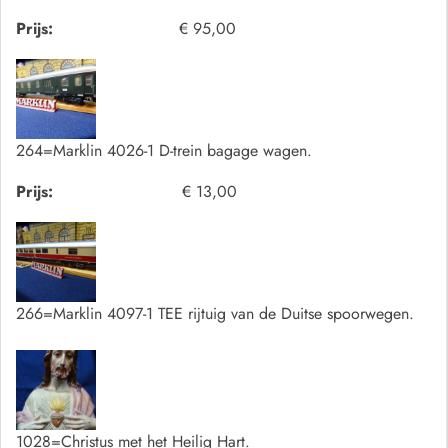
Prijs:
€ 95,00
264=Marklin 4026-1 D-trein bagage wagen.
Prijs:
€ 13,00
266=Marklin 4097-1 TEE rijtuig van de Duitse spoorwegen.
1028=Christus met het Heilig Hart.