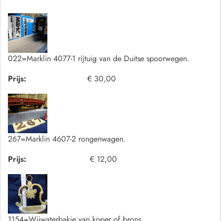
022=Marklin 4077-1 rijtuig van de Duitse spoorwegen.
Prijs:
€ 30,00
267=Marklin 4607-2 rongenwagen.
Prijs:
€ 12,00
1154=Wijwaterbakje van koper of brons.