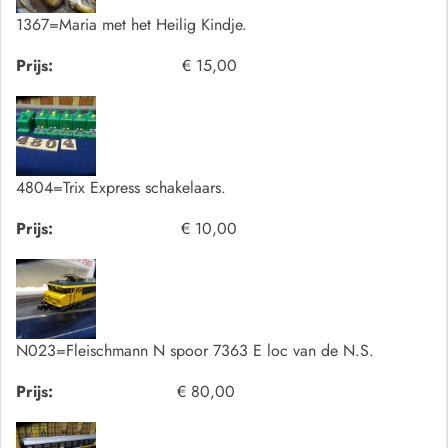
1367=Maria met het Heilig Kindje.
Prijs:
€ 15,00
4804=Trix Express schakelaars.
Prijs:
€ 10,00
N023=Fleischmann N spoor 7363 E loc van de N.S.
Prijs:
€ 80,00