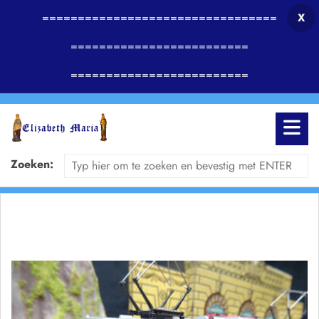
=================================
X
=========================
=========================
Zoeken: