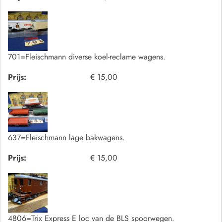
701=Fleischmann diverse koel-reclame wagens.
Prijs:
€ 15,00
637=Fleischmann lage bakwagens.
Prijs:
€ 15,00
4806=Trix Express E loc van de BLS spoorwegen.