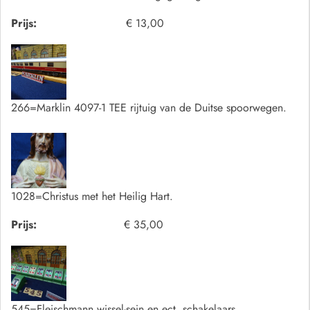
Prijs:
€ 13,00
266=Marklin 4097-1 TEE rijtuig van de Duitse spoorwegen.
1028=Christus met het Heilig Hart.
Prijs:
€ 35,00
545=Fleischmann wissel-sein en ect. schakelaars.