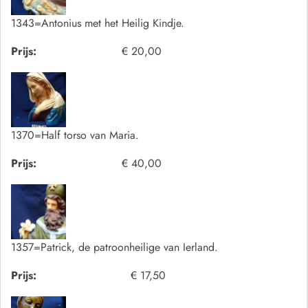
1343=Antonius met het Heilig Kindje.
Prijs:
€ 20,00
1370=Half torso van Maria.
Prijs:
€ 40,00
1357=Patrick, de patroonheilige van Ierland.
Prijs:
€ 17,50