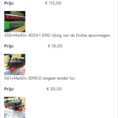
Prijs:
€ 115,00
455=Marklin 4024-1 DSG rijtuig van de Duitse spoorwegen.
Prijs:
€ 18,00
061=Marklin 3090-2 rangeer tender loc.
Prijs:
€ 20,00