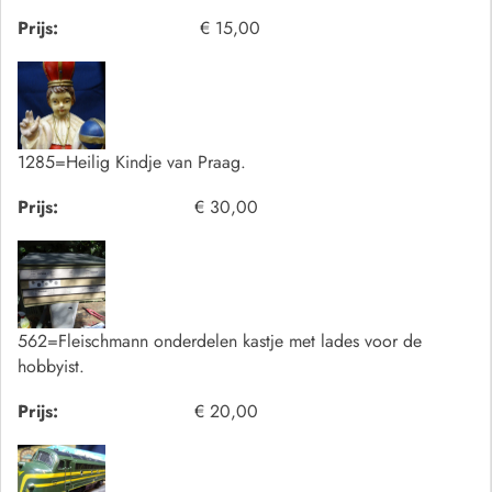
Prijs:
€ 15,00
1285=Heilig Kindje van Praag.
Prijs:
€ 30,00
562=Fleischmann onderdelen kastje met lades voor de
hobbyist.
Prijs:
€ 20,00