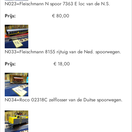
N023=Fleischmann N spoor 7363 E loc van de N.S.
Prijs:
€ 80,00
N033=Fleischmann 8155 rijtuig van de Ned. spoorwegen.
Prijs:
€ 18,00
N034=Roco 02318C zelflosser van de Duitse spoorwegen.