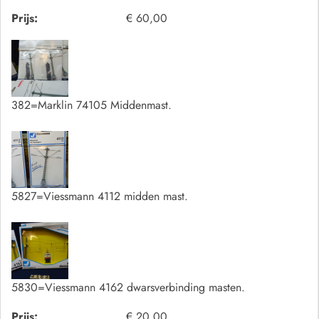
Prijs:
€ 60,00
382=Marklin 74105 Middenmast.
5827=Viessmann 4112 midden mast.
5830=Viessmann 4162 dwarsverbinding masten.
Prijs:
€ 20,00