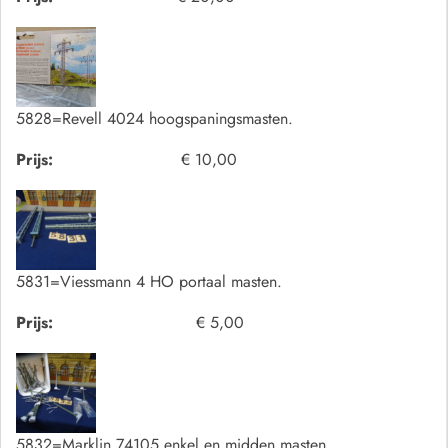
5828=Revell 4024 hoogspaningsmasten.
Prijs:
€ 10,00
5831=Viessmann 4 HO portaal masten.
Prijs:
€ 5,00
5832=Marklin 74105 enkel en midden masten.