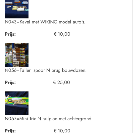
N043=Kavel met WIKING model auto's.
Prijs:
€ 10,00
N056=Faller spoor N brug bouwdozen.
Prijs:
€ 25,00
N057=Mini Trix N railplan met achtergrond.
Prijs:
€ 10,00