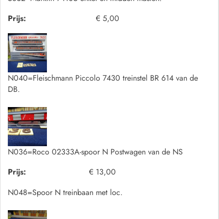
Prijs:
€ 5,00
N040=Fleischmann Piccolo 7430 treinstel BR 614 van de
DB.
N036=Roco 02333A-spoor N Postwagen van de NS
Prijs:
€ 13,00
N048=Spoor N treinbaan met loc.