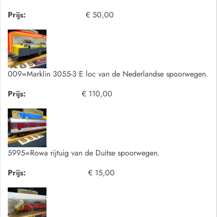
Prijs:
€ 50,00
009=Marklin 3055-3 E loc van de Nederlandse spoorwegen.
Prijs:
€ 110,00
5995=Rowa rijtuig van de Duitse spoorwegen.
Prijs:
€ 15,00