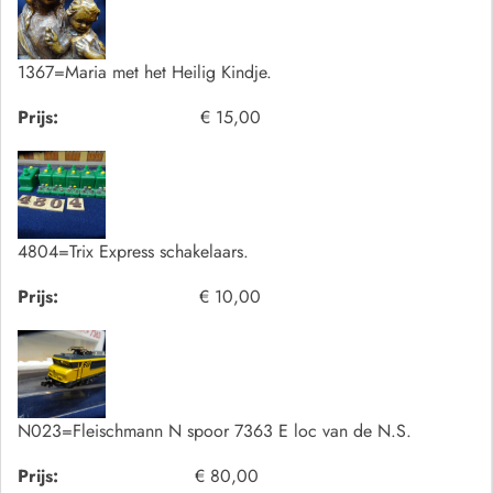
1367=Maria met het Heilig Kindje.
Prijs:
€ 15,00
4804=Trix Express schakelaars.
Prijs:
€ 10,00
N023=Fleischmann N spoor 7363 E loc van de N.S.
Prijs:
€ 80,00