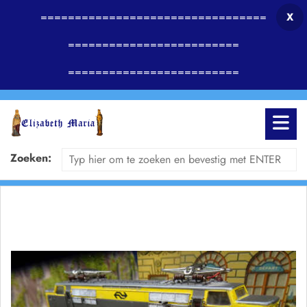
=================================
X
=========================
=========================
Zoeken: