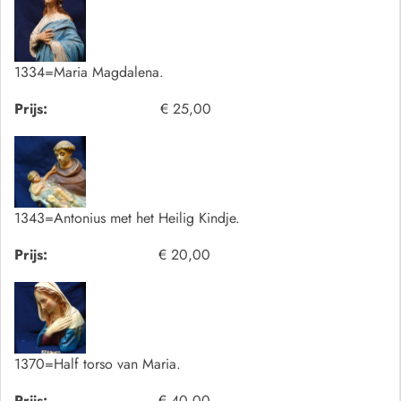
1334=Maria Magdalena.
Prijs:
€ 25,00
1343=Antonius met het Heilig Kindje.
Prijs:
€ 20,00
1370=Half torso van Maria.
Prijs:
€ 40,00