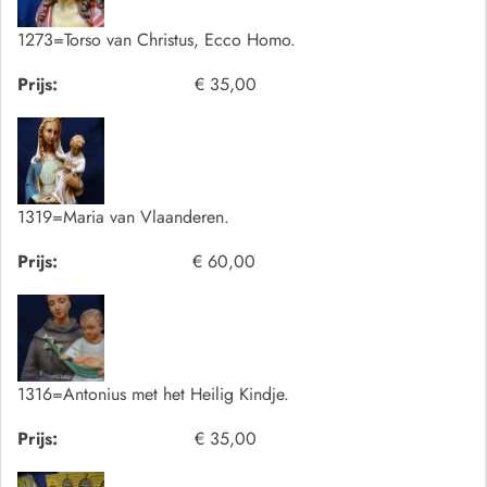
1273=Torso van Christus, Ecco Homo.
Prijs:
€ 35,00
1319=Maria van Vlaanderen.
Prijs:
€ 60,00
1316=Antonius met het Heilig Kindje.
Prijs:
€ 35,00