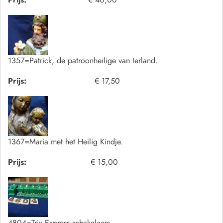
1357=Patrick, de patroonheilige van Ierland.
Prijs:
€ 17,50
1367=Maria met het Heilig Kindje.
Prijs:
€ 15,00
4804=Trix Express schakelaars.