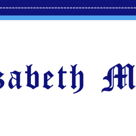
==============
=========================
=====