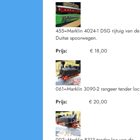
455=Marklin 4024-1 DSG rijtuig van de
Duitse spoorwegen.
Prijs:
€ 18,00
061=Marklin 3090-2 rangeer tender loc
Prijs:
€ 20,00
007=Marklin 8313 tender loc van de