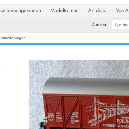
uw binnengekomen
Modeltreinen
Art deco
Van A
Zoeken:
promotie wagen.