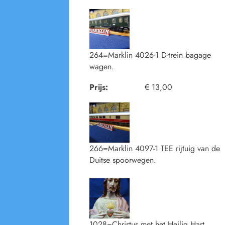
264=Marklin 4026-1 D-trein bagage
wagen.
Prijs:
€ 13,00
266=Marklin 4097-1 TEE rijtuig van de
Duitse spoorwegen.
1028=Christus met het Heilig Hart.