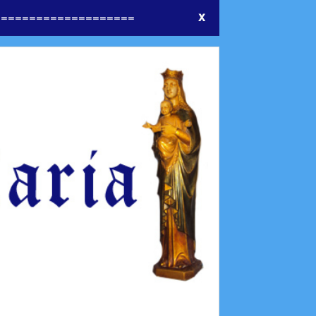
====================
X