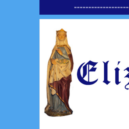
===================