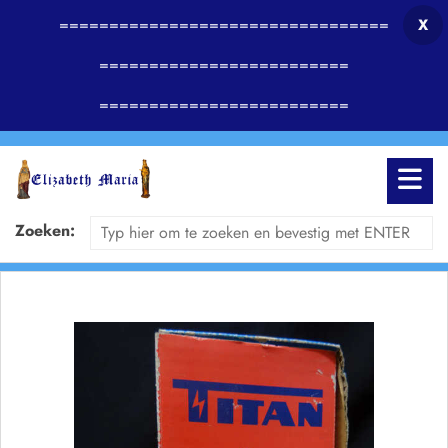
=================================
X
=========================
=========================
Zoeken: