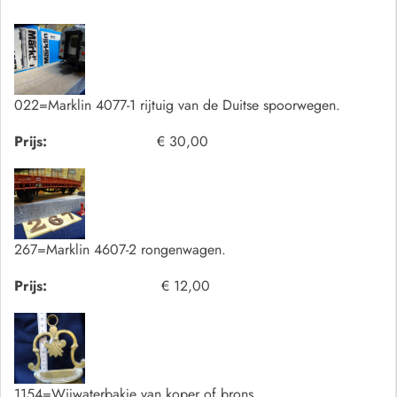
022=Marklin 4077-1 rijtuig van de Duitse spoorwegen.
Prijs:
€ 30,00
267=Marklin 4607-2 rongenwagen.
Prijs:
€ 12,00
1154=Wijwaterbakje van koper of brons.