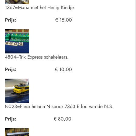
1367=Maria met het Heilig Kindje.
Prijs:
€ 15,00
4804=Trix Express schakelaars.
Prijs:
€ 10,00
N023=Fleischmann N spoor 7363 E loc van de N.S.
Prijs:
€ 80,00