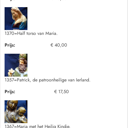
1370=Half torso van Maria.
Prijs:
€ 40,00
1357=Patrick, de patroonheilige van Ierland.
Prijs:
€ 17,50
1367=Maria met het Heilig Kindje.