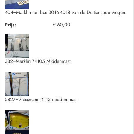
404=Marklin rail bus 3016-4018 van de Duitse spoorwegen.
Prijs:
€ 60,00
382=Marklin 74105 Middenmast.
5827=Viessmann 4112 midden mast.