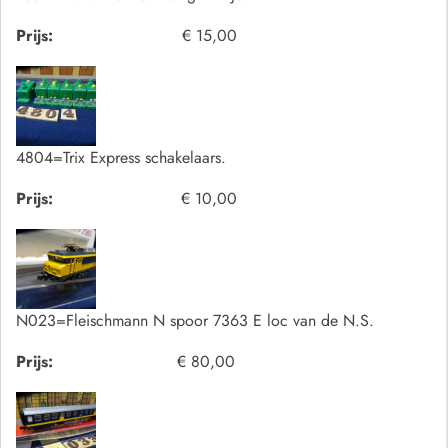
Prijs:
€ 15,00
4804=Trix Express schakelaars.
Prijs:
€ 10,00
N023=Fleischmann N spoor 7363 E loc van de N.S.
Prijs:
€ 80,00