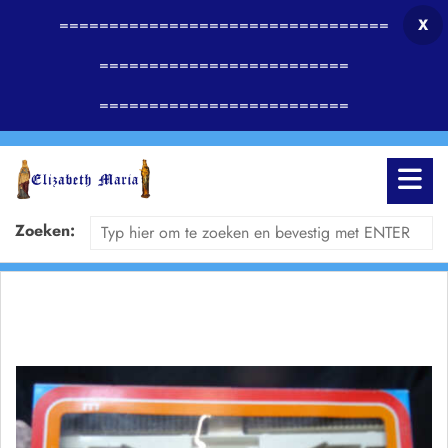
=================================
X
=========================
=========================
Zoeken: