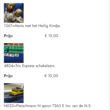
1367=Maria met het Heilig Kindje.
Prijs:
€ 15,00
4804=Trix Express schakelaars.
Prijs:
€ 10,00
N023=Fleischmann N spoor 7363 E loc van de N.S.