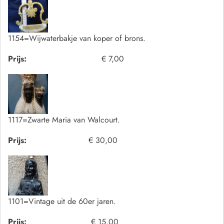
1154=Wijwaterbakje van koper of brons.
Prijs:
€ 7,00
1117=Zwarte Maria van Walcourt.
Prijs:
€ 30,00
1101=Vintage uit de 60er jaren.
Prijs:
€ 15,00