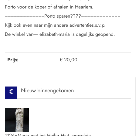
Porto voor de koper of afhalen in Haarlem.
=============Porto sparen????=============
Kijk ook even naar mijn andere advertenties.s.v.p.
De winkel van----- elizabeth-maria is dagelijks geopend.
Prijs:
€ 20,00
Nieuw binnengekomen
1126=Maria met het Heilig Hart, porselein.