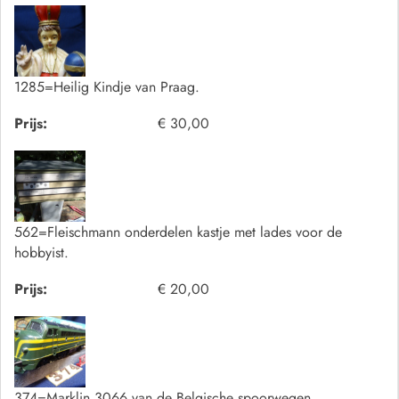
1285=Heilig Kindje van Praag.
Prijs:
€ 30,00
562=Fleischmann onderdelen kastje met lades voor de
hobbyist.
Prijs:
€ 20,00
374=Marklin 3066 van de Belgische spoorwegen.