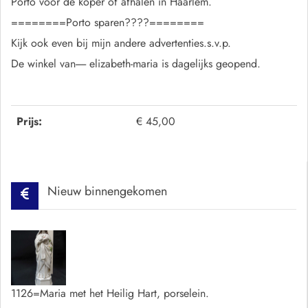
Porto voor de koper of afhalen in Haarlem.
========Porto sparen????========
Kijk ook even bij mijn andere advertenties.s.v.p.
De winkel van----- elizabeth-maria is dagelijks geopend.
Prijs:
€ 45,00
Nieuw binnengekomen
1126=Maria met het Heilig Hart, porselein.