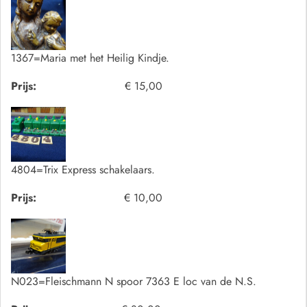
1367=Maria met het Heilig Kindje.
Prijs:
€ 15,00
4804=Trix Express schakelaars.
Prijs:
€ 10,00
N023=Fleischmann N spoor 7363 E loc van de N.S.