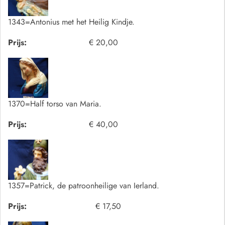
1343=Antonius met het Heilig Kindje.
Prijs:
€ 20,00
1370=Half torso van Maria.
Prijs:
€ 40,00
1357=Patrick, de patroonheilige van Ierland.
Prijs:
€ 17,50