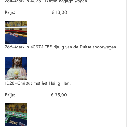
264=Marklin 4026-1 D-trein bagage wagen.
Prijs:
€ 13,00
266=Marklin 4097-1 TEE rijtuig van de Duitse spoorwegen.
1028=Christus met het Heilig Hart.
Prijs:
€ 35,00