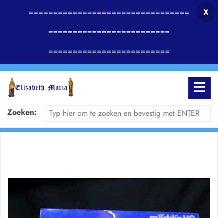
=================================
X
=========================
=========================
Zoeken: