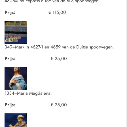
4806=Trix Express E loc van de BLS spoorwegen.
Prijs:
€ 115,00
349=Marklin 4627-1 en 4659 van de Duitse spoorwegen.
Prijs:
€ 25,00
1334=Maria Magdalena.
Prijs:
€ 25,00