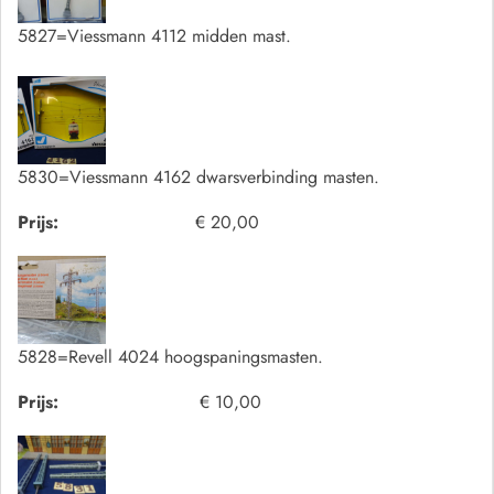
5827=Viessmann 4112 midden mast.
5830=Viessmann 4162 dwarsverbinding masten.
Prijs:
€ 20,00
5828=Revell 4024 hoogspaningsmasten.
Prijs:
€ 10,00