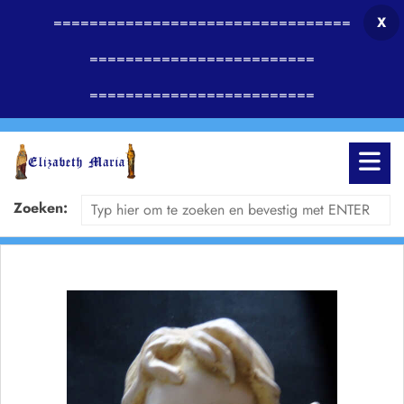
=================================
X
=========================
=========================
Zoeken: