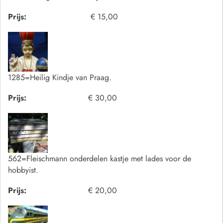
Prijs:
€ 15,00
1285=Heilig Kindje van Praag.
Prijs:
€ 30,00
562=Fleischmann onderdelen kastje met lades voor de
hobbyist.
Prijs:
€ 20,00