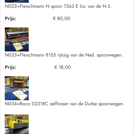
N023=Fleischmann N spoor 7363 E loc van de N.S.
Prijs:
€ 80,00
N033=Fleischmann 8155 rijtuig van de Ned. spoorwegen.
Prijs:
€ 18,00
N034=Roco 02318C zelflosser van de Duitse spoorwegen.