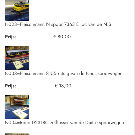
N023=Fleischmann N spoor 7363 E loc van de N.S.
Prijs:
€ 80,00
N033=Fleischmann 8155 rijtuig van de Ned. spoorwegen.
Prijs:
€ 18,00
N034=Roco 02318C zelflosser van de Duitse spoorwegen.