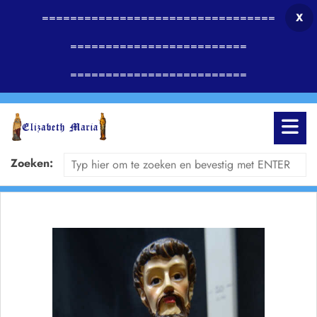
=================================
X
=========================
=========================
Zoeken: