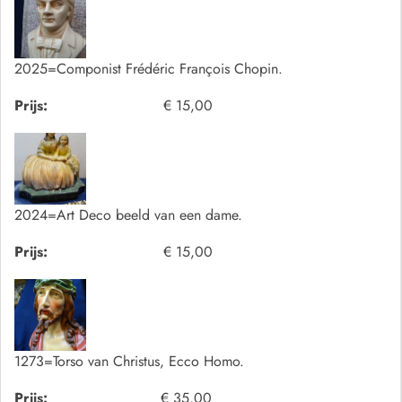
2025=Componist Frédéric François Chopin.
Prijs:
€ 15,00
2024=Art Deco beeld van een dame.
Prijs:
€ 15,00
1273=Torso van Christus, Ecco Homo.
Prijs:
€ 35,00