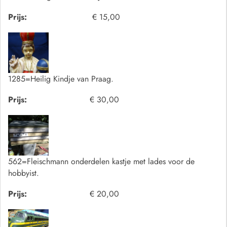
Prijs:
€ 15,00
1285=Heilig Kindje van Praag.
Prijs:
€ 30,00
562=Fleischmann onderdelen kastje met lades voor de
hobbyist.
Prijs:
€ 20,00