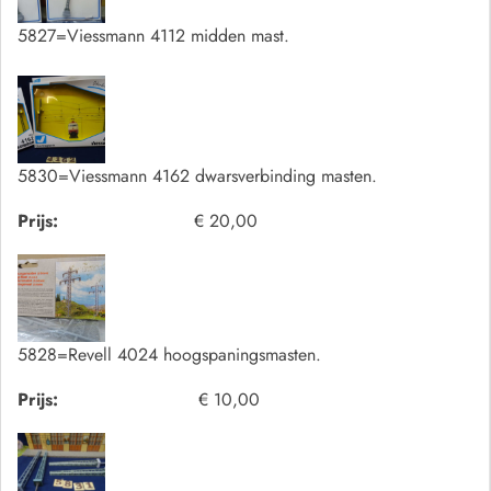
5827=Viessmann 4112 midden mast.
5830=Viessmann 4162 dwarsverbinding masten.
Prijs:
€ 20,00
5828=Revell 4024 hoogspaningsmasten.
Prijs:
€ 10,00