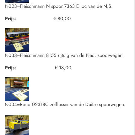
N023=Fleischmann N spoor 7363 E loc van de N.S.
Prijs:
€ 80,00
N033=Fleischmann 8155 rijtuig van de Ned. spoorwegen.
Prijs:
€ 18,00
N034=Roco 02318C zelflosser van de Duitse spoorwegen.