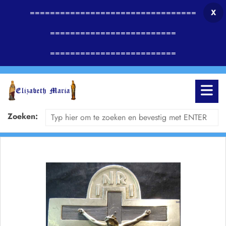
=================================
X
=========================
=========================
Zoeken: