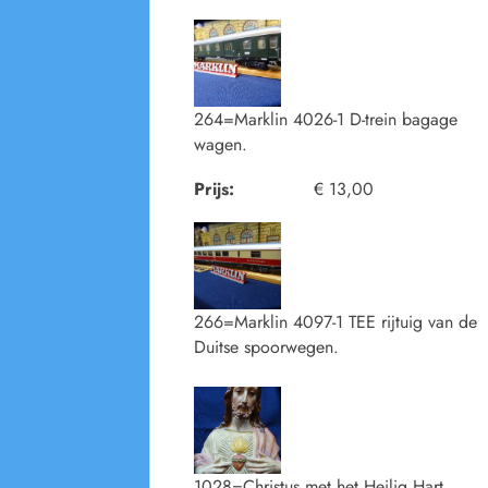
264=Marklin 4026-1 D-trein bagage
wagen.
Prijs:
€ 13,00
266=Marklin 4097-1 TEE rijtuig van de
Duitse spoorwegen.
1028=Christus met het Heilig Hart.