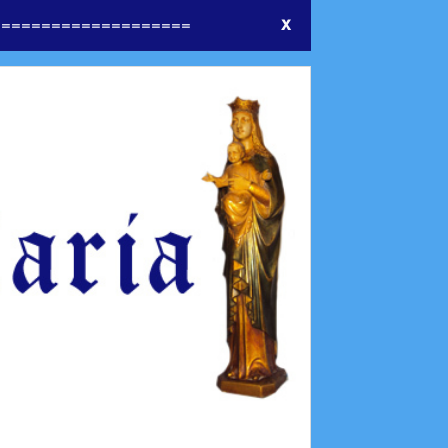
====================
X