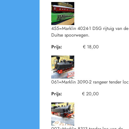
455=Marklin 4024-1 DSG rijtuig van de
Duitse spoorwegen.
Prijs:
€ 18,00
061=Marklin 3090-2 rangeer tender loc
Prijs:
€ 20,00
007=Marklin 8313 tender loc van de