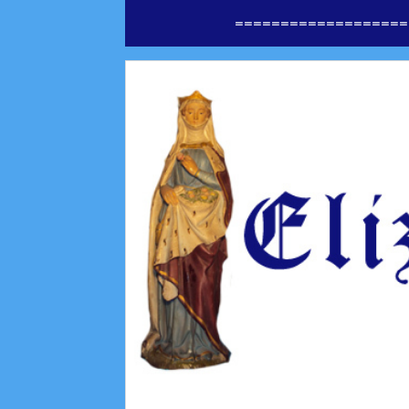
===================