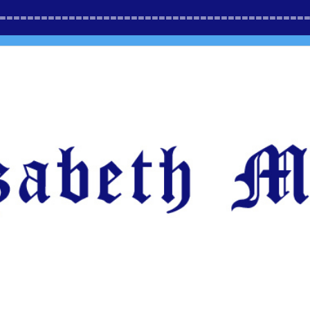
==============
=========================
=====