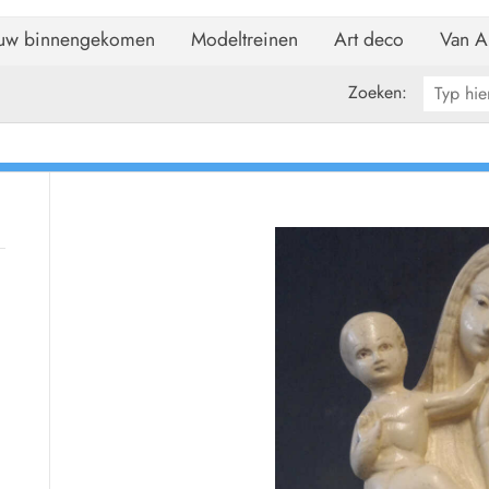
uw binnengekomen
Modeltreinen
Art deco
Van A
Zoeken: