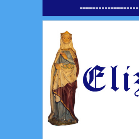
===================