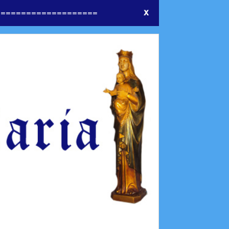
====================
X