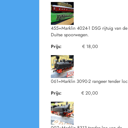
455=Marklin 4024-1 DSG rijtuig van de
Duitse spoorwegen.
Prijs:
€ 18,00
061=Marklin 3090-2 rangeer tender loc
Prijs:
€ 20,00
007=Marklin 8313 tender loc van de