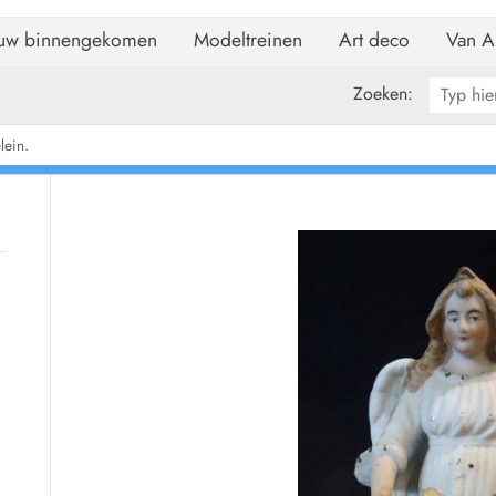
uw binnengekomen
Modeltreinen
Art deco
Van A
Zoeken:
lein.