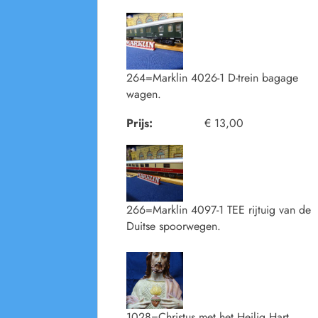
264=Marklin 4026-1 D-trein bagage
wagen.
Prijs:
€ 13,00
266=Marklin 4097-1 TEE rijtuig van de
Duitse spoorwegen.
1028=Christus met het Heilig Hart.