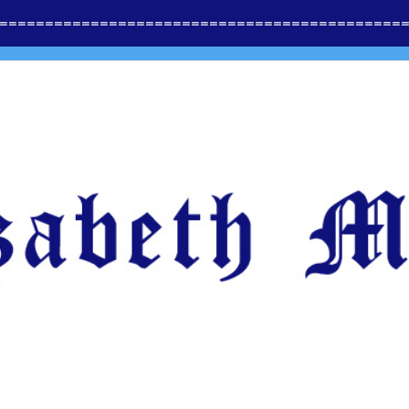
==============
=========================
=====