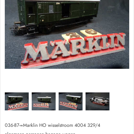
036-87-=Marklin HO wisselstroom 4004 329/4