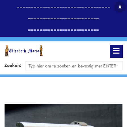
=================================
X
=========================
=========================
Zoeken: