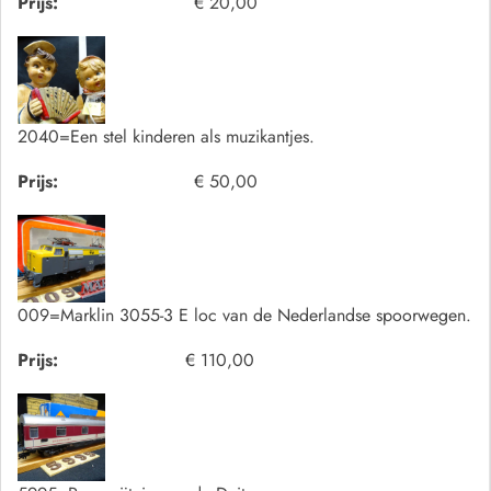
Prijs:
€ 20,00
2040=Een stel kinderen als muzikantjes.
Prijs:
€ 50,00
009=Marklin 3055-3 E loc van de Nederlandse spoorwegen.
Prijs:
€ 110,00