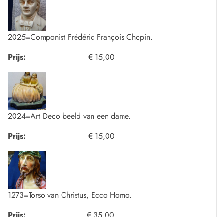
2025=Componist Frédéric François Chopin.
Prijs:
€ 15,00
2024=Art Deco beeld van een dame.
Prijs:
€ 15,00
1273=Torso van Christus, Ecco Homo.
Prijs:
€ 35,00