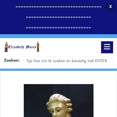
=================================
X
=========================
=========================
Zoeken: