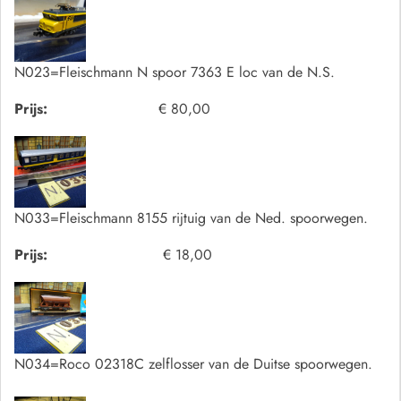
N023=Fleischmann N spoor 7363 E loc van de N.S.
Prijs:
€ 80,00
N033=Fleischmann 8155 rijtuig van de Ned. spoorwegen.
Prijs:
€ 18,00
N034=Roco 02318C zelflosser van de Duitse spoorwegen.