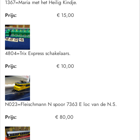
1367=Maria met het Heilig Kindje.
Prijs:
€ 15,00
4804=Trix Express schakelaars.
Prijs:
€ 10,00
N023=Fleischmann N spoor 7363 E loc van de N.S.
Prijs:
€ 80,00