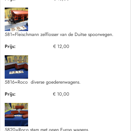
581=Fleischmann zelflosser van de Duitse spoorwegen.
Prijs:
€ 12,00
5816=Roco diverse goederenwagens.
Prijs:
€ 10,00
5820=Roco stam met open Europ wagens.