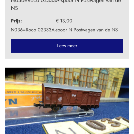
N036=Roco 02333A-spoor N Postwagen van de
NS
Prijs:
€ 13,00
N036=Roco 02333A-spoor N Postwagen van de NS
Lees meer