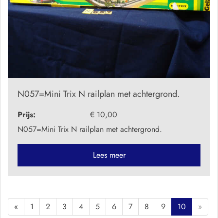
N057=Mini Trix N railplan met achtergrond.
Prijs:
€ 10,00
N057=Mini Trix N railplan met achtergrond.
Lees meer
«
1
2
3
4
5
6
7
8
9
10
»