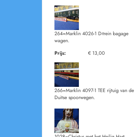
264=Marklin 4026-1 D-trein bagage
wagen.
Prijs:
€ 13,00
266=Marklin 4097-1 TEE rijtuig van de
Duitse spoorwegen.
1028=Christus met het Heilig Hart.