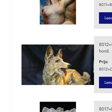
8011=Ro
Lees
8012=D
hond.
Prijs:
8012=D
Lees
8017=D