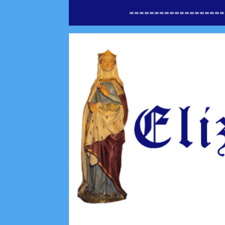
===================