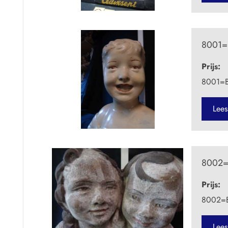
8001=B
Prijs:
8001=Be
Lees
.
8002=B
Prijs:
8002=Bo
Lees