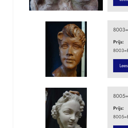
8003=B
Prijs:
8003=B
Lees
8005=B
Prijs:
8005=B