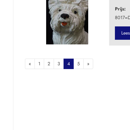
Prijs:
8017=De
Lees
«
1
2
3
4
5
»