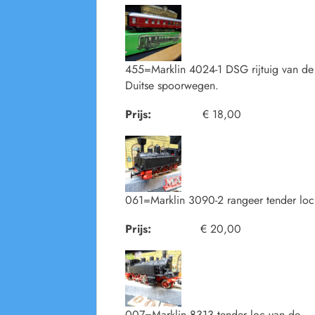
455=Marklin 4024-1 DSG rijtuig van de
Duitse spoorwegen.
Prijs:
€ 18,00
061=Marklin 3090-2 rangeer tender loc
Prijs:
€ 20,00
007=Marklin 8313 tender loc van de