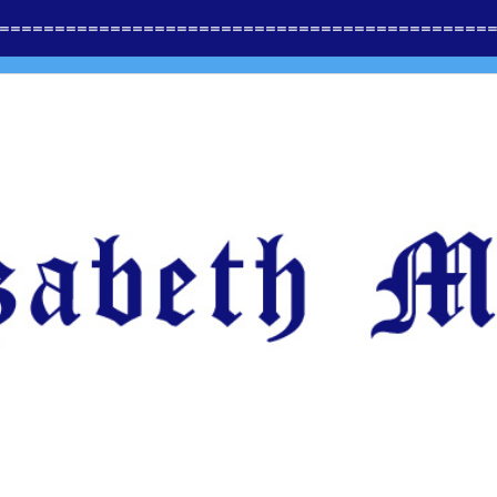
==============
=========================
=====