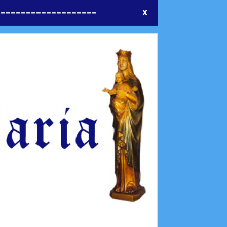
====================
X