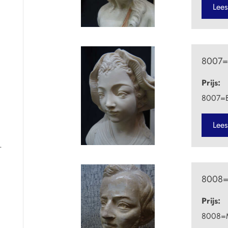
Lees
8007=B
Prijs:
8007=B
Lees
.
8008=
Prijs:
8008=M