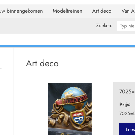
uw binnengekomen
Modeltreinen
Art deco
Van A
Zoeken:
Art deco
7025=D
Prijs:
7025=De
Lees