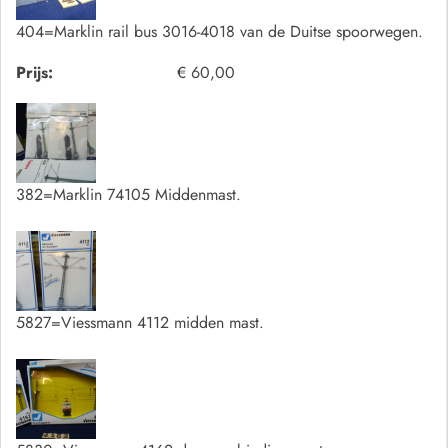
404=Marklin rail bus 3016-4018 van de Duitse spoorwegen.
Prijs:
€ 60,00
382=Marklin 74105 Middenmast.
5827=Viessmann 4112 midden mast.