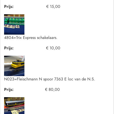
Prijs:
€ 15,00
4804=Trix Express schakelaars.
Prijs:
€ 10,00
N023=Fleischmann N spoor 7363 E loc van de N.S.
Prijs:
€ 80,00