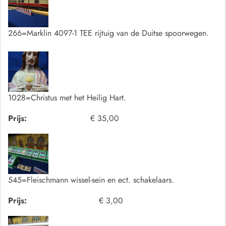
266=Marklin 4097-1 TEE rijtuig van de Duitse spoorwegen.
1028=Christus met het Heilig Hart.
Prijs:
€ 35,00
545=Fleischmann wissel-sein en ect. schakelaars.
Prijs:
€ 3,00