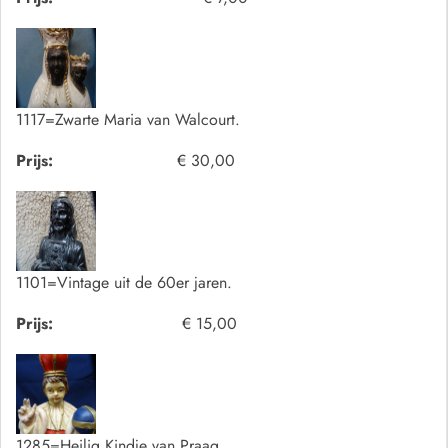
1117=Zwarte Maria van Walcourt.
Prijs:
€ 30,00
1101=Vintage uit de 60er jaren.
Prijs:
€ 15,00
1285=Heilig Kindje van Praag.