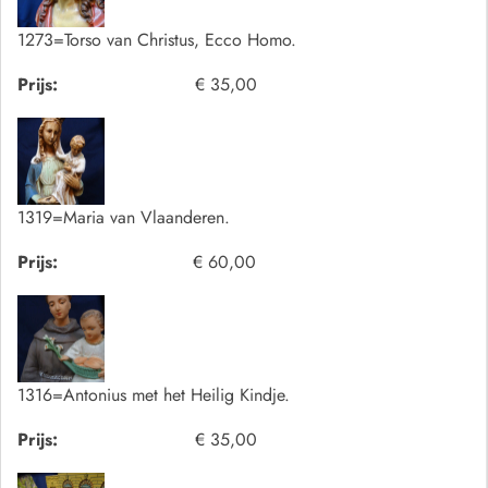
1273=Torso van Christus, Ecco Homo.
Prijs:
€ 35,00
1319=Maria van Vlaanderen.
Prijs:
€ 60,00
1316=Antonius met het Heilig Kindje.
Prijs:
€ 35,00