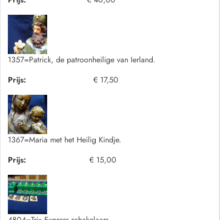
1357=Patrick, de patroonheilige van Ierland.
Prijs:
€ 17,50
1367=Maria met het Heilig Kindje.
Prijs:
€ 15,00
4804=Trix Express schakelaars.