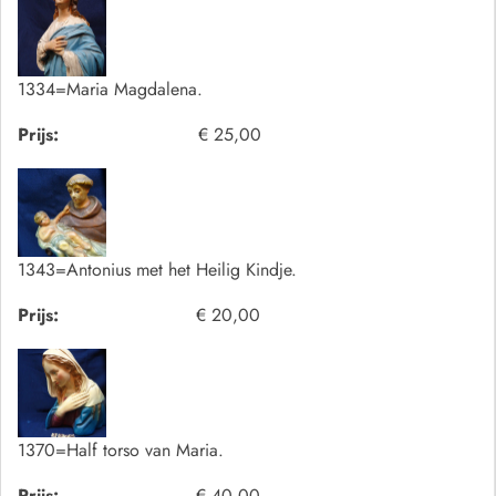
1334=Maria Magdalena.
Prijs:
€ 25,00
1343=Antonius met het Heilig Kindje.
Prijs:
€ 20,00
1370=Half torso van Maria.
Prijs:
€ 40,00